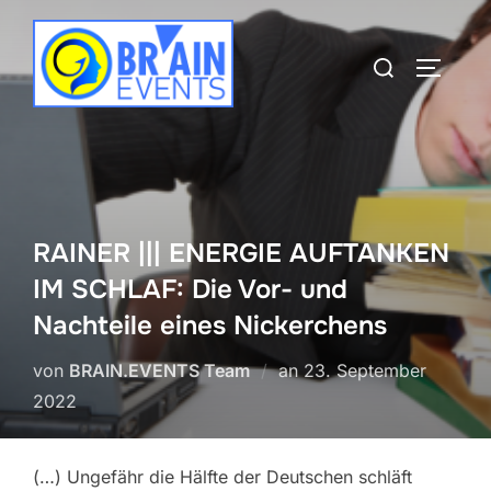
Zum
Inhalt
Suchen
SEITEN
springen
nach:
RAINER ||| ENERGIE AUFTANKEN
IM SCHLAF: Die Vor- und
Nachteile eines Nickerchens
Veröffentlicht
von
BRAIN.EVENTS Team
an
23. September
am
2022
(…) Ungefähr die Hälfte der Deutschen schläft