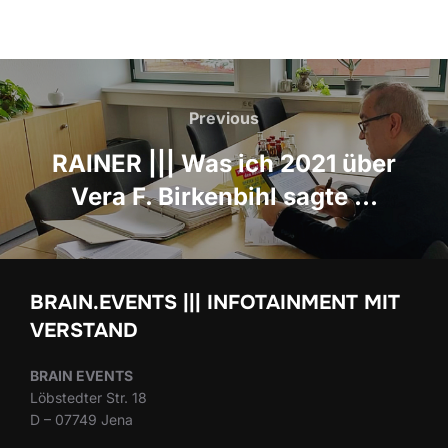
Beitrags-
Navigation
Previous
Previous
RAINER ||| Was ich 2021 über
Vera F. Birkenbihl sagte …
BRAIN.EVENTS ||| INFOTAINMENT MIT
VERSTAND
BRAIN EVENTS
Löbstedter Str. 18
D – 07749 Jena