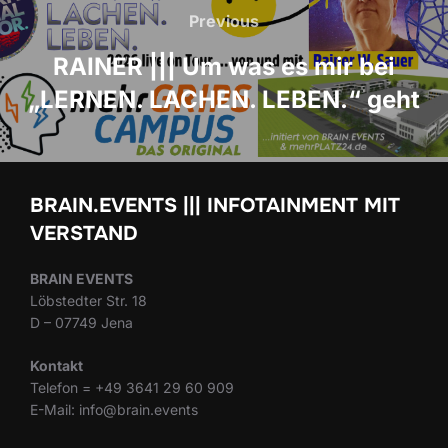
Navigation
Previous
Previous
RAINER ||| Um was es mir bei
„LERNEN. LACHEN. LEBEN.“ geht
BRAIN.EVENTS ||| INFOTAINMENT MIT
VERSTAND
BRAIN EVENTS
Löbstedter Str. 18
D – 07749 Jena
Kontakt
Telefon = +49 3641 29 60 909
E-Mail: info@brain.events