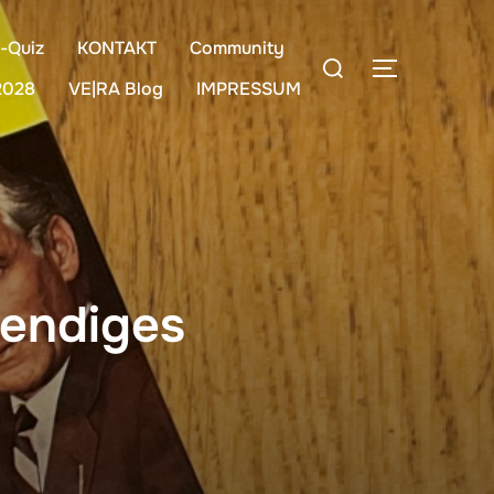
-Quiz
KONTAKT
Community
Suchen
SEITENLE
nach:
2028
VE|RA Blog
IMPRESSUM
bendiges