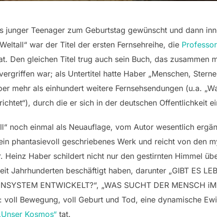
als junger Teenager zum Geburtstag gewünscht und dann inn
eltall“ war der Titel der ersten Fernsehreihe, die
Professo
t. Den gleichen Titel trug auch sein Buch, das zusammen mi
 vergriffen war; als Untertitel hatte Haber „Menschen, Ster
ber mehr als einhundert weitere Fernsehsendungen (u.a. „W
chtet“), durch die er sich in der deutschen Offentlichkeit 
ll“ noch einmal als Neuauflage, vom Autor wesentlich ergä
 ein phantasievoll geschriebenes Werk und reicht von den m
r. Heinz Haber schildert nicht nur den gestirnten Himmel üb
seit Jahrhunderten beschäftigt haben, darunter „GIBT E
NSYSTEM ENTWICKELT?“, „WAS SUCHT DER MENSCH iM W
ist: voll Bewegung, voll Geburt und Tod, eine dynamische Ew
 „Unser Kosmos“
tat.