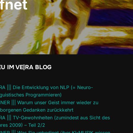
fnet
U IM VE|RA BLOG
RA ||| Die Entwicklung von NLP (= Neuro-
guistisches Programmieren)
INER ||| Warum unser Geist immer wieder zu
rborgenen Gedanken zurückkehrt
RA ||| TV-Gewohnheiten (zumindest aus Sicht des
res 2009) – Teil 2/2
INER ||| Was Sie unbedingt über KI-MUSIK wissen