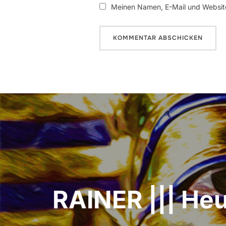
Meinen Namen, E-Mail und Website
Beitrags-
Navigation
RAINER ||| He