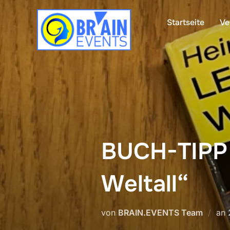
Zum
Inhalt
Startseite
Ve
springen
BUCH-TIPP |
Weltall“
von
BRAIN.EVENTS Team
an