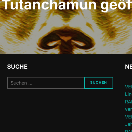
 Tutanchamun geöf
SUCHE
NE
Suchen
SUCHEN
VE
nach:
Lin
RA
ve
VE
Jah
RA