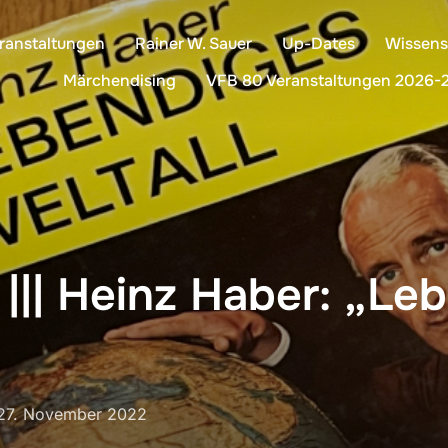
ranstaltungen
Rainer W. Sauer
Up-Dates
Wissens
Märchendising
VFB 80 Veranstaltungen 2026-
|| Heinz Haber: „Le
Veröffentlicht
27. November 2022
am