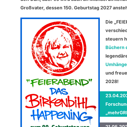
Großvater, dessen 150. Geburtstag 2027 ansteh
Die „FEIE
verschie
steuern h
Büchern 
legendär
Umhänge
und freue
2028!
23.04.202
Forschun
„mehrGRI
21.05.20