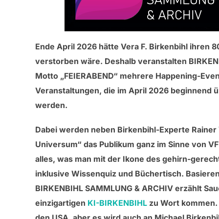
Ende April 2026 hätte Vera F. Birkenbihl ihren 
verstorben wäre. Deshalb veranstalten BIRK
Motto „FEIERABEND“ mehrere Happening-Events
Veranstaltungen, die im April 2026 beginnend ü
werden.
Dabei werden neben Birkenbihl-Experte Rainer 
Universum“ das Publikum ganz im Sinne von VFB
alles, was man mit der Ikone des gehirn-gerec
inklusive Wissenquiz und Büchertisch. Basier
BIRKENBIHL SAMMLUNG & ARCHIV erzählt Sauer s
einzigartigen
KI-BIRKENBIHL
zu Wort kommen. E
den USA, aber es wird auch an Michael Birkenbih