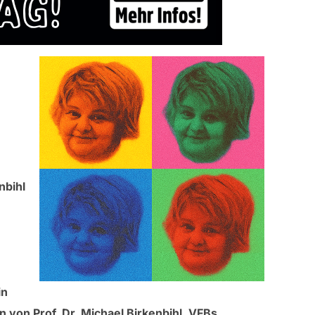
nbihl
in
 von Prof. Dr. Michael Birkenbihl, VFBs