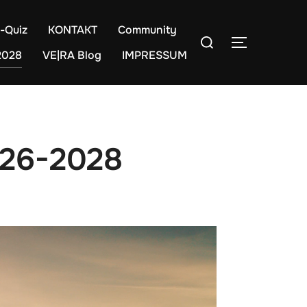
-Quiz
KONTAKT
Community
Suchen
SEITENLE
nach:
2028
VE|RA Blog
IMPRESSUM
026-2028