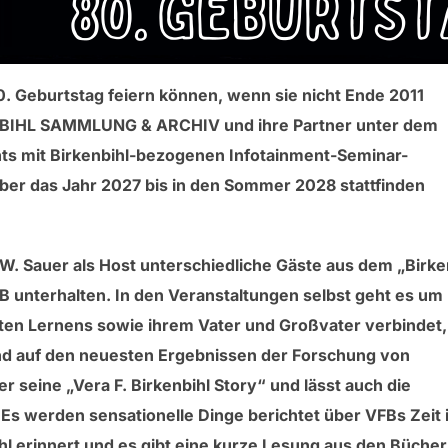
80. Geburtstag feiern können, wenn sie nicht Ende 2011
ENBIHL SAMMLUNG & ARCHIV und ihre Partner unter dem
 mit Birkenbihl-bezogenen Infotainment-Seminar-
ber das Jahr 2027 bis in den Sommer 2028 stattfinden
W. Sauer als Host unterschiedliche Gäste aus dem „Birke
 unterhalten. In den Veranstaltungen selbst geht es um
hten Lernens sowie ihrem Vater und Großvater verbindet,
end auf den neuesten Ergebnissen der Forschung von
eine „Vera F. Birkenbihl Story“ und lässt auch die
s werden sensationelle Dinge berichtet über VFBs Zeit 
l erinnert und es gibt eine kurze Lesung aus den Büchern