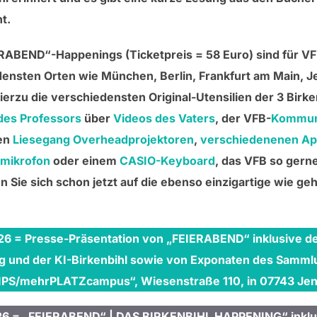
t.
RABEND“-Happenings (Ticketpreis = 58 Euro) sind für VF
densten Orten wie München, Berlin, Frankfurt am Main
ierzu die verschiedensten Original-Utensilien der 3 Birk
des Professors
über
Videos des Vaters
, der VFB-
Kommuni
en
Liesegang Overheadprojektoren
,
verschiedenenen Ap
mikrofon
oder einem
CASIO-Keyboard
, das VFB so gerne
n Sie sich schon jetzt auf die ebenso einzigartige wie g
6 = Presse-Präsentation von „FEIERABEND“ inklusive de
g und der KI-Birkenbihl sowie von Exponaten des Samml
PS/mehrPLATZcampus“, Wiesenstraße 110, in 07743 Jen
26 = „FEIERABEND“ | DAS BIRKENBIHL HAPPENING“ inklus