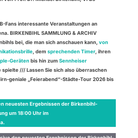
B-Fans interessante Veranstaltungen an
, Jena. BIRKENBIHL SAMMLUNG & ARCHIV
enbihls bei, die man sich anschauen kann,
von
kationsbrille
, dem
sprechenden Timer
, ihren
ple-Geräten
bis hin zum
Sennheiser
 spielte /// Lassen Sie sich also überraschen
ehirn-geniale „Feierabend“-Städte-Tour 2026 bis
n neuesten Ergebnissen der Birkenbihl-
ung um 18:00 Uhr im
a.
ive den neuesten Ergebnissen der Birkenbihl-