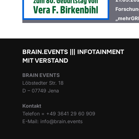
Forschun
„mehrGRI
BRAIN.EVENTS ||| INFOTAINMENT
MIT VERSTAND
BRAIN EVENTS
Löbstedter Str. 18
D – 07749 Jena
Kontakt
Telefon = +49 3641 29 60 909
E-Mail: info@brain.events