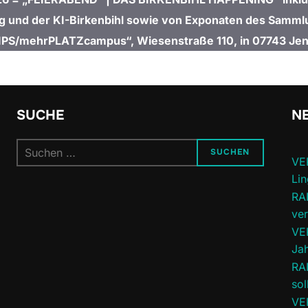
g und der KI-Birkenbihl sowie von Exponaten des Samml
PS/mehrPLATZcampus“, Wiesenstraße 110, in 07743 Jen
SUCHE
NE
Suchen
SUCHEN
VE
nach:
Lin
RA
ve
VE
Jah
RA
sol
VE