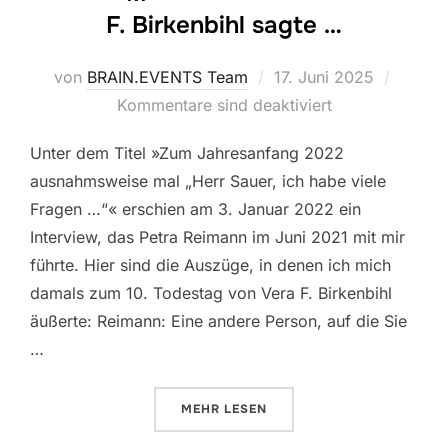
F. Birkenbihl sagte …
Veröffentlicht
von
BRAIN.EVENTS Team
17. Juni 2025
am
Kommentare sind deaktiviert
Unter dem Titel »Zum Jahresanfang 2022
ausnahmsweise mal „Herr Sauer, ich habe viele
Fragen …“« erschien am 3. Januar 2022 ein
Interview, das Petra Reimann im Juni 2021 mit mir
führte. Hier sind die Auszüge, in denen ich mich
damals zum 10. Todestag von Vera F. Birkenbihl
äußerte: Reimann: Eine andere Person, auf die Sie
…
ÜBER „RAINER ||| WAS ICH 2021 
MEHR
LESEN