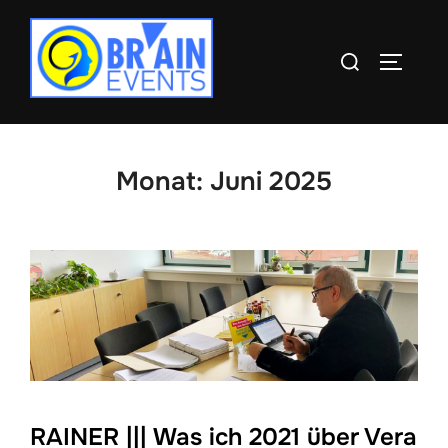
Zum
Inhalt
Suchen
SEITEN
springen
nach:
Monat:
Juni 2025
RAINER ||| Was ich 2021 über Vera