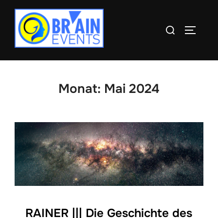
Zum
Inhalt
Suchen
SEITEN
springen
nach:
Monat:
Mai 2024
RAINER ||| Die Geschichte des