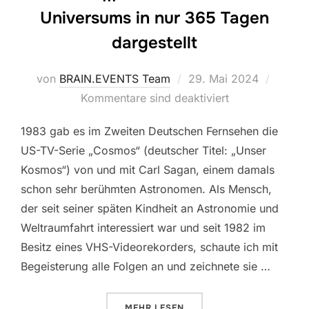
Universums in nur 365 Tagen
dargestellt
Veröffentlicht
von
BRAIN.EVENTS Team
29. Mai 2024
am
Kommentare sind deaktiviert
1983 gab es im Zweiten Deutschen Fernsehen die
US-TV-Serie „Cosmos“ (deutscher Titel: „Unser
Kosmos“) von und mit Carl Sagan, einem damals
schon sehr berühmten Astronomen. Als Mensch,
der seit seiner späten Kindheit an Astronomie und
Weltraumfahrt interessiert war und seit 1982 im
Besitz eines VHS-Videorekorders, schaute ich mit
Begeisterung alle Folgen an und zeichnete sie …
ÜBER „RAINER ||| DIE GESCHIC
MEHR
LESEN