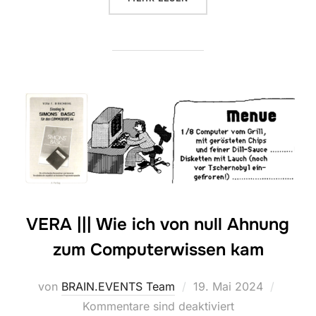
VERA ||| Wie ich von null Ahnung
zum Computerwissen kam
Veröffentlicht
von
BRAIN.EVENTS Team
19. Mai 2024
am
Kommentare sind deaktiviert