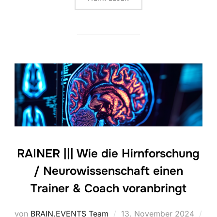
RAINER ||| Wie die Hirnforschung
/ Neurowissenschaft einen
Trainer & Coach voranbringt
Veröffentlicht
von
BRAIN.EVENTS Team
13. November 2024