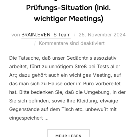
Prüfungs-Situation (inkl.
wichtiger Meetings)
Veröffentlicht
von
BRAIN.EVENTS Team
25. November 2024
am
Kommentare sind deaktiviert
Die Tatsache, daß unser Gedächtnis assoziativ
arbeitet, führt zu unnötigem Streß bei Tests aller
Art; dazu gehört auch ein wichtiges Meeting, auf
das man sich zu Hause oder im Büro vorbereitet
hat. Bitte bedenken Sie, daß die Umgebung, in der
Sie sich befinden, sowie Ihre Kleidung, etwaige
Gegenstände auf dem Tisch etc. unbewußt mit
eingespeichert …
ÜBER „VERA ||| GEGEN DEN STR
MEHR
LESEN