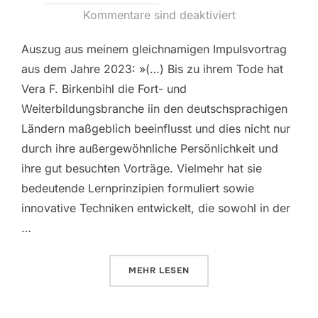
am
Kommentare sind deaktiviert
Auszug aus meinem gleichnamigen Impulsvortrag
aus dem Jahre 2023: »(…) Bis zu ihrem Tode hat
Vera F. Birkenbihl die Fort- und
Weiterbildungsbranche iin den deutschsprachigen
Ländern maßgeblich beeinflusst und dies nicht nur
durch ihre außergewöhnliche Persönlichkeit und
ihre gut besuchten Vorträge. Vielmehr hat sie
bedeutende Lernprinzipien formuliert sowie
innovative Techniken entwickelt, die sowohl in der
…
ÜBER „RAINER ||| WIE DIE HI
MEHR
LESEN