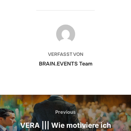
BEITRAGSAUTOR
VERFASST VON
BRAIN.EVENTS Team
Beitrags-
Navigation
Previous
Previous
VERA ||| Wie motiviere ich