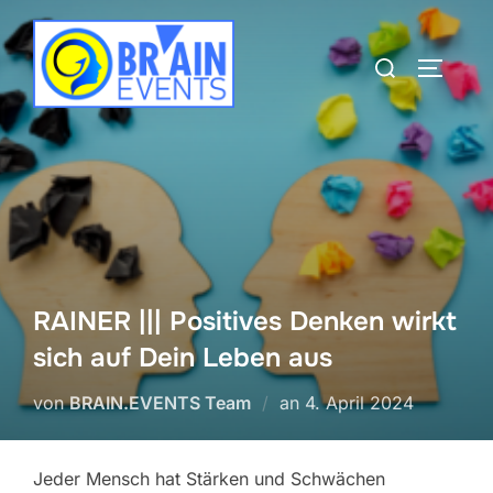
Zum
Inhalt
Suchen
SEITEN
springen
nach:
RAINER ||| Positives Denken wirkt
sich auf Dein Leben aus
Veröffentlicht
von
BRAIN.EVENTS Team
an
4. April 2024
am
Jeder Mensch hat Stärken und Schwächen