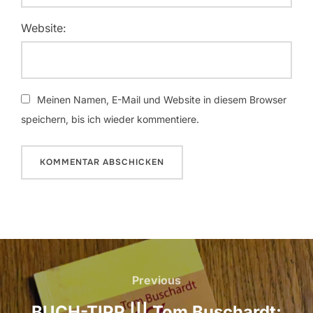
Website:
Meinen Namen, E-Mail und Website in diesem Browser
speichern, bis ich wieder kommentiere.
Beitrags-
Navigation
Previous
Previous
BUCH-TIPP ||| Tom Buschardt: