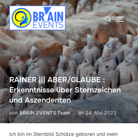
Zum
Inhalt
Suchen
SEITEN
springen
nach:
RAINER ||| ABER/GLAUBE :
Erkenntnisse über Sternzeichen
und Aszendenten
Veröffentlicht
von
BRAIN.EVENTS Team
an
24. Mai 2023
am
Ich bin im Sternbild Schütze geboren und mein