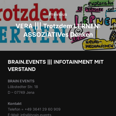
Beitrags-
Navigation
Previous
Previous
VERA ||| Trotzdem LERNEN:
ASSOZIATIVes Denken
BRAIN.EVENTS ||| INFOTAINMENT MIT
VERSTAND
BRAIN EVENTS
Löbstedter Str. 18
D – 07749 Jena
Kontakt
Telefon = +49 3641 29 60 909
E-Mail: info@brain.events