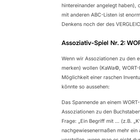
hintereinander angelegt haben), 
mit anderen ABC-Listen ist enorm
Denkens noch der des VERGLEICHEN
Assoziativ-Spiel Nr. 2: W
Wenn wir Assoziationen zu den ei
merken) wollen (KaWa©, WORT-Bil
Möglichkeit einer raschen Invent
könnte so aussehen:
Das Spannende an einem WORT-Bil
Assoziationen zu den Buchstaben,
Frage: „Ein Begriff mit … (z.B. „
nachgewiesenermaßen mehr ein al
vorstellen, wenn man es nicht dur