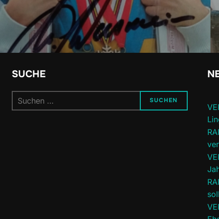
SUCHE
NE
Suchen
SUCHEN
VE
nach:
Lin
RA
ve
VE
Jah
RA
sol
VE
Ehe