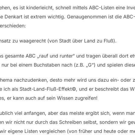
sehen, es ist kinderleicht, schnell mittels ABC-Listen eine 
e Denkart ist extrem wichtig. Genaugenommen ist die ABC-L
erschieden:
nsatz zu waagerecht (von Stadt über Land zu Fluß).
 gesamte ABC „rauf und runter“ und tragen überall dort et
n nur bei einem Buchstaben nach (z.B. „G“) und spielen die
 Thema nachzudenken, desto mehr wird uns dazu ein- oder zuf
 ich als Stadt-Land-Fluß-Effekt©, und er beschreibt das 
es, er kann auch auf sein Wissen zugreifen!
blich viel anfangen, aber das meiste ergibt sich, wenn ma
ren wir nicht nur durch das Schreiben selbst, sondern wir g
r eigene Listen vergleichen (von früher und heute oder me