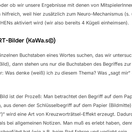
oder ob wir unsere Ergebnisse mit denen von MitspielerInne
 hilfreich, weil hier zusätzlich zum Neuro-Mechanismus (s
s aktiviert wird (wir also bereits 4 Kügeli einheimsen).
ORT-Bilder (KaWa.s©)
nzelnen Buchstaben eines Wortes suchen, das wir untersuch
d), dann stehen uns nur die Buchstaben des Begriffes zur 
ur: Was denke (weiß) ich zu diesem Thema? Was „sagt mir“ di
d ist der Prozeß: Man betrachtet den Begriff auf dem Papi
 aus denen der Schlüsselbegriff auf dem Papier (Bildmitte) 
K“)“ wird eine Art von Kreuzworträtsel-Effekt erzeugt. Dadurc
s bei allgemeinen Notizen. Man muß es erlebt haben, denn
chgeführt hat (wie z.B. beim Rad fahren und verliebt sein …