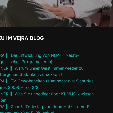
U IM VE|RA BLOG
RA ||| Die Entwicklung von NLP (= Neuro-
guistisches Programmieren)
INER ||| Warum unser Geist immer wieder zu
rborgenen Gedanken zurückkehrt
RA ||| TV-Gewohnheiten (zumindest aus Sicht des
res 2009) – Teil 2/2
INER ||| Was Sie unbedingt über KI-MUSIK wissen
lten
RA ||| Zum 5. Todestag von John Hotze, dem Ex-
mann von Vera F. Birkenbihl