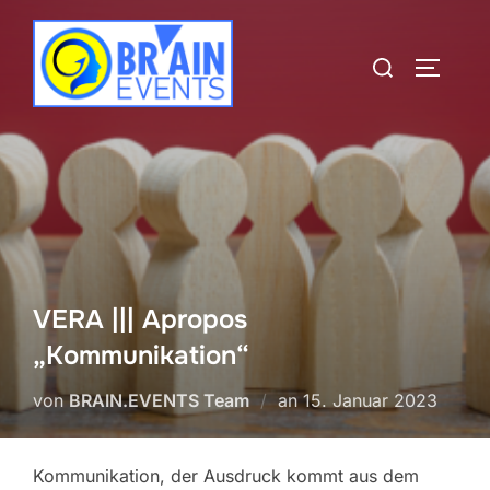
Zum
Inhalt
Suchen
SEITEN
springen
nach:
VERA ||| Apropos
„Kommunikation“
Veröffentlicht
von
BRAIN.EVENTS Team
an
15. Januar 2023
am
Kommunikation, der Ausdruck kommt aus dem