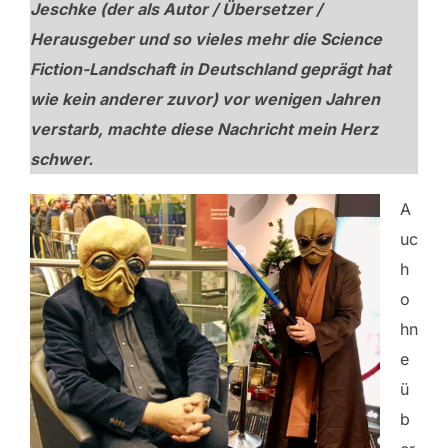
Jeschke (der als Autor / Übersetzer /
Herausgeber und so vieles mehr die Science
Fiction-Landschaft in Deutschland geprägt hat
wie kein anderer zuvor) vor wenigen Jahren
verstarb, machte diese Nachricht mein Herz
schwer.
A
uc
h
o
hn
e
ü
b