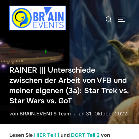
Zum
Inhalt
Suchen
SEITEN
springen
nach:
RAINER ||| Unterschiede
zwischen der Arbeit von VFB und
meiner eigenen (3a): Star Trek vs.
Star Wars vs. GoT
Veröffentlicht
von
BRAIN.EVENTS Team
an
31. Oktober 2022
am
Lesen Sie
HIER Teil 1
und
DORT Teil 2
von