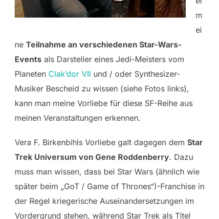
er
m
ei
ne
Teilnahme an verschiedenen Star-Wars-
Events
als Darsteller eines Jedi-Meisters vom
Planeten
Clak’dor VII
und / oder Synthesizer-
Musiker Bescheid zu wissen (siehe Fotos links),
kann man meine Vorliebe für diese SF-Reihe aus
meinen Veranstaltungen erkennen.
Vera F. Birkenbihls Vorliebe galt dagegen dem
Star
Trek Universum von Gene Roddenberry
. Dazu
muss man wissen, dass bei Star Wars (ähnlich wie
später beim „GoT / Game of Thrones“)-Franchise in
der Regel kriegerische Auseinandersetzungen im
Vordergrund stehen, während Star Trek als Titel