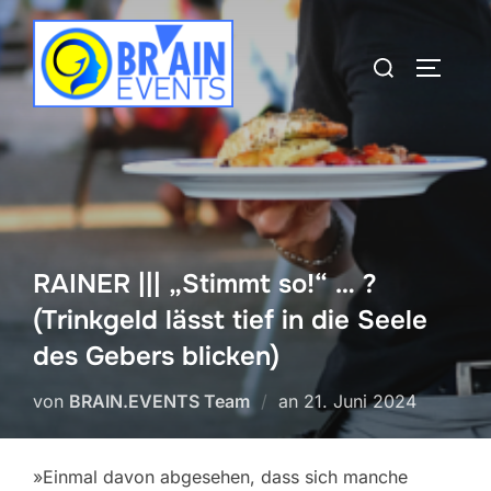
Zum
Inhalt
Suchen
SEITEN
springen
nach:
RAINER ||| „Stimmt so!“ … ?
(Trinkgeld lässt tief in die Seele
des Gebers blicken)
Veröffentlicht
von
BRAIN.EVENTS Team
an
21. Juni 2024
am
»Einmal davon abgesehen, dass sich manche