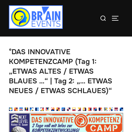
Zum
Inhalt
Suchen
SEITEN
springen
nach:
°DAS INNOVATIVE
KOMPETENZCAMP (Tag 1:
„ETWAS ALTES / ETWAS
BLAUES …“ | Tag 2: „… ETWAS
NEUES / ETWAS SCHLAUES)“