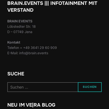
BRAIN.EVENTS ||| INFOTAINMENT MIT
VERSTAND
BRAIN EVENTS
Löbstedter Str. 18
D – 07749 Jena
Kontakt
Telefon = +49 3641 29 60 909
E-Mail: info@brain.events
SUCHE
Suchen
SUCHEN
nach:
NEU IM VE|RA BLOG