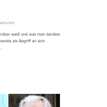
ktiviert
arüber weiß und was man darüber
ereits als Begriff an sich
…
EDINGT ÜBER KI-MUSIK WISSEN SOLLTEN“