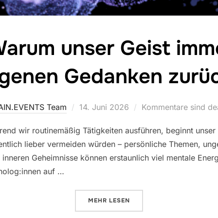
Warum unser Geist imm
rgenen Gedanken zurüc
Veröffentlicht
AIN.EVENTS Team
14. Juni 2026
Kommentare sind dea
am
rend wir routinemäßig Tätigkeiten ausführen, beginnt unser 
entlich lieber vermeiden würden – persönliche Themen, unge
e inneren Geheimnisse können erstaunlich viel mentale Ene
olog:innen auf …
ÜBER „RAINER ||| WARUM UNSE
MEHR
LESEN