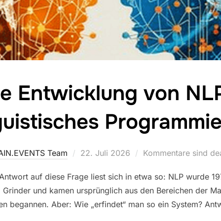
ie Entwicklung von NL
guistisches Programmie
Veröffentlicht
AIN.EVENTS Team
22. Juli 2026
Kommentare sind dea
am
e Antwort auf diese Frage liest sich in etwa so: NLP wurde 
d Grinder und kamen ursprünglich aus den Bereichen der Mat
rken begannen. Aber: Wie „erfindet“ man so ein System? Ant