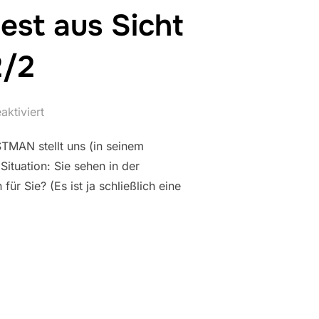
st aus Sicht
2/2
ktiviert
TMAN stellt uns (in seinem
Situation: Sie sehen in der
r Sie? (Es ist ja schließlich eine
N (ZUMINDEST AUS SICHT DES JAHRES 2009) – TEIL 2/2“