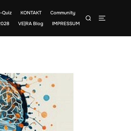
-Quiz
KONTAKT
Community
Suchen
SEITENLE
nach:
2028
VE|RA Blog
IMPRESSUM