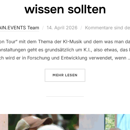
wissen sollten
Veröffentlicht
AIN.EVENTS Team
14. April 2026
Kommentare sind dea
am
 „on Tour“ mit dem Thema der KI-Musik und dem was man d
anstaltungen geht es grundsätzlich um K.I., also etwas, das b
och wird er in Forschung und Entwicklung verwendet, wenn 
ÜBER „RAINER ||| WAS SIE UNB
MEHR
LESEN