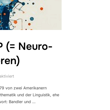
P (= Neuro-
ren)
ktiviert
1979 von zwei Amerikanern
hematik und der Linguistik, ehe
wort: Bandler und …