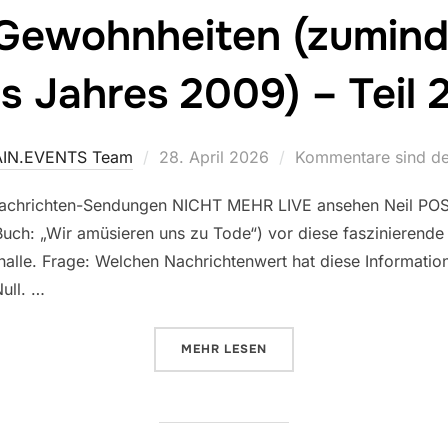
Gewohnheiten (zuminde
s Jahres 2009) – Teil 
Veröffentlicht
IN.EVENTS Team
28. April 2026
Kommentare sind dea
am
 Nachrichten-Sendungen NICHT MEHR LIVE ansehen Neil POS
 Buch: „Wir amüsieren uns zu Tode“) vor diese faszinierende 
le. Frage: Welchen Nachrichtenwert hat diese Information fü
ull. …
ÜBER „VERA ||| TV-GEWOHNHEITE
MEHR
LESEN