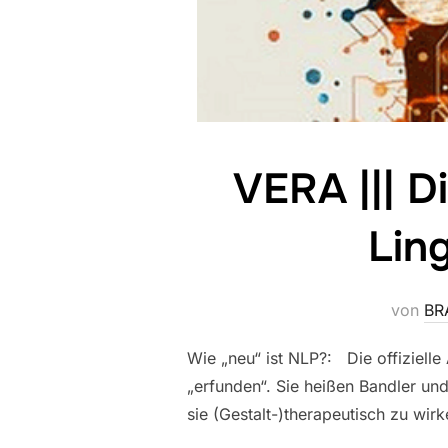
VERA ||| D
Lin
von
BR
Wie „neu“ ist NLP?: Die offiziell
„erfunden“. Sie heißen Bandler un
sie (Gestalt-)therapeutisch zu wi