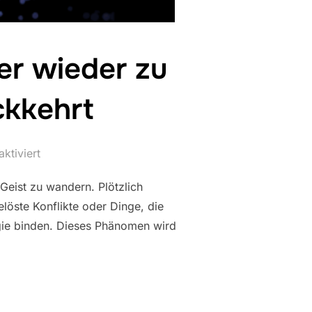
er wieder zu
kkehrt
ktiviert
Geist zu wandern. Plötzlich
löste Konflikte oder Dinge, die
rgie binden. Dieses Phänomen wird
R GEIST IMMER WIEDER ZU VERBORGENEN GEDANKEN ZURÜCKKEHR