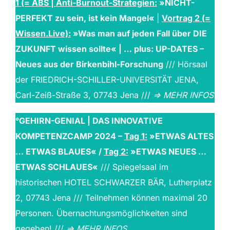
1 (= ABS | Anti-Burnout-Strategien:
»
NICHT-
PERFEKT zu sein, ist kein Mangel
«
|
Vortrag 2 (=
Wissen.Live):
»Was man auf jeden Fall über DIE
ZUKUNFT wissen sollte« | … plus:
UP-DATES –
Neues
aus der Birkenbihl-Forschung
/// Hörsaal
der FRIEDRICH-SCHILLER-UNIVERSITÄT JENA,
Carl-Zeiß-Straße 3, 07743 Jena ///
=> MEHR INFOS
°GEHIRN-GENIAL | DAS INNOVATIVE
KOMPETENZCAMP 2024 –
Tag 1:
»ETWAS ALTES
… ETWAS BLAUES« /
Tag 2:
»ETWAS NEUES …
ETWAS SCHLAUES«
/// Spiegelsaal im
historischen HOTEL SCHWARZER BÄR, Lutherplatz
2, 07743 Jena /// Teilnehmen können maximal 20
Personen. Übernachtungsmöglichkeiten sind
gegeben! ///
=> MEHR INFOS