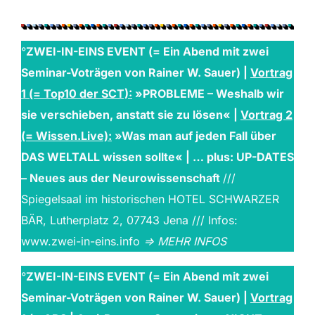
°
ZWEI-IN-EINS EVENT (= Ein Abend mit zwei
Seminar-Voträgen von Rainer W. Sauer) |
Vortrag
1 (= Top10 der SCT):
»PROBLEME – Weshalb wir
sie verschieben, anstatt sie zu lösen« |
Vortrag 2
(= Wissen.Live):
»Was man auf jeden Fall über
DAS WELTALL wissen sollte« | … plus: UP-DATES
– Neues aus der Neurowissenschaft
///
Spiegelsaal im historischen HOTEL SCHWARZER
BÄR, Lutherplatz 2, 07743 Jena /// Infos:
www.zwei-in-eins.info
=> MEHR INFOS
°
ZWEI-IN-EINS EVENT (= Ein Abend mit zwei
Seminar-Voträgen von Rainer W. Sauer) |
Vortrag