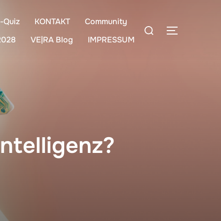
-Quiz
KONTAKT
Community
Suchen
SEITENLE
nach:
2028
VE|RA Blog
IMPRESSUM
Intelligenz?