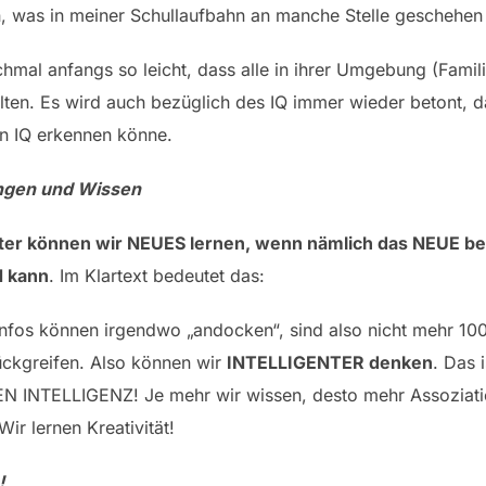
, was in meiner Schullaufbahn an manche Stelle geschehen 
hmal anfangs so leicht, dass alle in ihrer Umgebung (Famil
alten. Es wird auch bezüglich des IQ immer wieder betont,
n IQ erkennen könne.
ungen und Wissen
hter können wir NEUES lernen, wenn nämlich das NEUE b
N kann
. Im Klartext bedeutet das:
Infos können irgendwo „andocken“, sind also nicht mehr 10
ückgreifen. Also können wir
INTELLIGENTER denken
. Das 
 INTELLIGENZ! Je mehr wir wissen, desto mehr Assoziatio
ir lernen Kreativität!
!