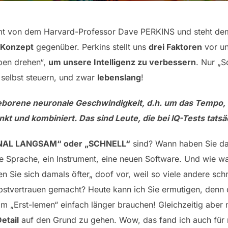
mmt von dem Harvard-Professor Dave PERKINS und steht dem
-Konzept
gegenüber. Perkins stellt uns
drei Faktoren
vor un
ben drehen“,
um unsere Intelligenz zu verbessern
. Nur „S
 selbst steuern, und zwar
lebenslang
!
eborene neuronale Geschwindigkeit, d.h. um das Tem­po
kt und kombiniert. Das sind Leute, die bei IQ-Tests tats
AL LANGSAM“ oder „SCHNELL“
sind? Wann haben Sie da
ue Sprache, ein Instrument, eine neuen Software. Und wie w
en Sie sich damals öfter„ doof vor, weil so viele andere schn
bstvertrauen gemacht? Heute kann ich Sie ermutigen, denn 
m „Erst-lemen“ einfach länger brauchen! Gleichzeitig aber
etail
auf den Grund zu gehen. Wow, das fand ich auch für 