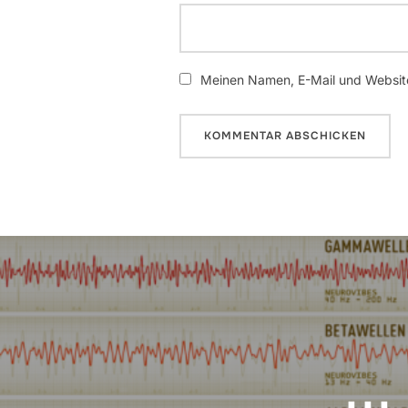
Meinen Namen, E-Mail und Website
Beitrags-
Navigation