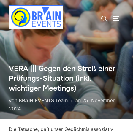
Zum
Inhalt
Suchen
SEITEN
springen
nach:
VERA ||| Gegen den Streß einer
Prüfungs-Situation (inkl.
wichtiger Meetings)
Veröffentlicht
von
BRAIN.EVENTS Team
an
25. November
am
2024
Die Tatsache, daß unser Gedächtnis assoziativ