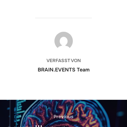
BEITRAGSAUTOR
VERFASST VON
BRAIN.EVENTS Team
Beitrags-
Navigation
Previous
Previous