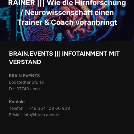
RAINER ||| Wie die Hirnforschung
/ Neurowissenschaft einen
Trainer & Coach voranbringt
BRAIN.EVENTS ||| INFOTAINMENT MIT
VERSTAND
BRAIN EVENTS
Löbstedter Str. 18
D – 07749 Jena
Kontakt
Telefon = +49 3641 29 60 909
E-Mail: info@brain.events