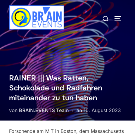
Zum
Inhalt
Suchen
SEITEN
springen
nach:
RAINER ||| Was Ratten,
Schokolade und Radfahren
miteinander zu tun haben
Veröffentlicht
von
BRAIN.EVENTS Team
an
10. August 2023
am
Forschende am MIT in Boston, dem Massachusetts