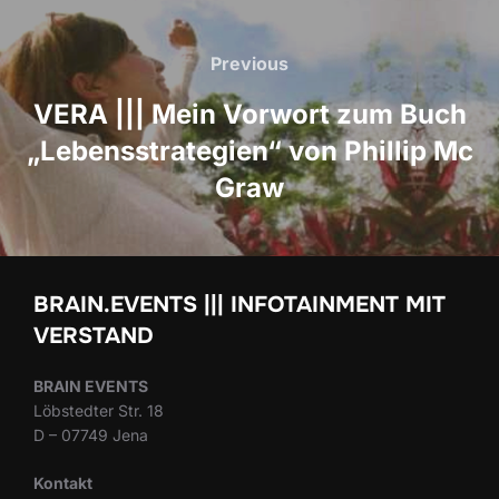
Beitrags-
Navigation
Previous
Previous
VERA ||| Mein Vorwort zum Buch
„Lebensstrategien“ von Phillip Mc
Graw
BRAIN.EVENTS ||| INFOTAINMENT MIT
VERSTAND
BRAIN EVENTS
Löbstedter Str. 18
D – 07749 Jena
Kontakt