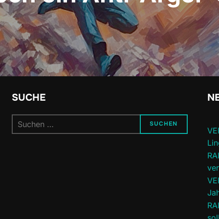
SUCHE
NE
Suchen
SUCHEN
VE
nach:
Lin
RA
ve
VE
Jah
RA
sol