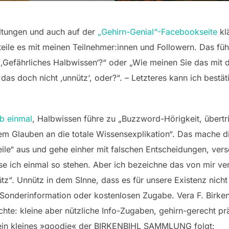
altungen und auch auf der
„Gehirn-Genial“-Facebookseite
kl
eile es mit meinen Teilnehmer:innen und Followern. Das füh
t ‚Gefährliches Halbwissen‘?“ oder „Wie meinen Sie das mi
das doch nicht ‚unnütz‘, oder?“. – Letzteres kann ich bestät
eb einmal
, Halbwissen führe zu „Buzzword-Hörigkeit, übertr
m Glauben an die totale Wissensexplikation“. Das mache die
le“ aus und gehe einher mit falschen Entscheidungen, vers
e ich einmal so stehen. Aber ich bezeichne das von mir ver
ütz“. Unnütz in dem SInne, dass es für unsere Existenz nich
 Sonderinformation oder kostenlosen Zugabe. Vera F. Birke
te: kleine aber nützliche Info-Zugaben, gehirn-gerecht präs
e ein kleines »goodie« der BIRKENBIHL SAMMLUNG folgt: