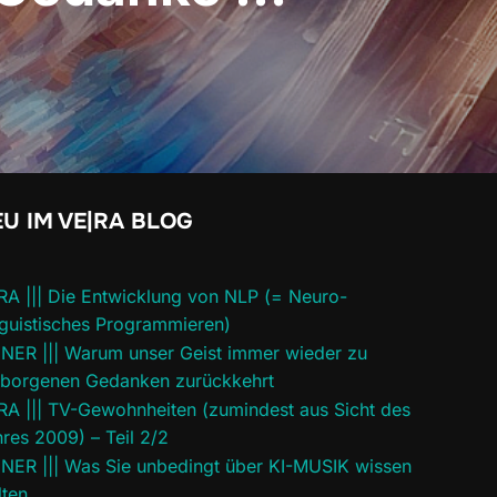
U IM VE|RA BLOG
RA ||| Die Entwicklung von NLP (= Neuro-
guistisches Programmieren)
INER ||| Warum unser Geist immer wieder zu
rborgenen Gedanken zurückkehrt
RA ||| TV-Gewohnheiten (zumindest aus Sicht des
res 2009) – Teil 2/2
INER ||| Was Sie unbedingt über KI-MUSIK wissen
lten