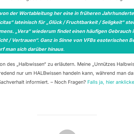
 von der Wortableitung her eine in früheren Jahrhundert
tas“ lateinisch für „Glück / Fruchtbarkeit / Seligkeit“ ste
amens. „Vera“ wiederum findet einen häufigen Gebrauch
icht / Vertrauen“. Ganz in Sinne von VFBs esoterischen 
f man sich darüber hinaus
.
ion des „Halbwissen“ zu erläutern. Meine „Unnützes Halbwiss
lbsredend nur um HALBwissen handeln kann, während man d
Sachverhalt informiert. – Noch Fragen?
Falls ja, hier anklick
BEITRAGSAUTOR