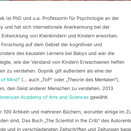
k ist PhD und u.a. Professorin für Psychologie an der
ley und hat sich internationale Anerkennung bei der
 Entwicklung von Kleinkindern und Kindern erworben.
e Forschung auf dem Gebiet der kognitiven und
sondere des kausalen Lernens bei Babys und war die
enlegte, wie der Verstand von Kindern Erwachsenen helfen
gen zu verstehen. Gopnik gilt außerdem als eine der
 of Mind
“ (… auch „ToP“ oder „Theorie des Mentalen“),
en, den Geist anderer Menschen zu verstehen. 2013
American Academy of Arts and Sciences
gewählt.
ber 100 Artikeln und mehreren Büchern, worunter einige im
nden sind. Das Buch „The Scientist in the Crib“ des Autoren
de und in verschiedensten Zeitschriften und Zeitungen begei