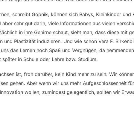
en, schreibt Gopnik, können sich Babys, Kleinkinder und K
 aber sehr gut darin, viele Informationen aus vielen versch
hlich in ihre Gehirne schaut, sieht man, dass diese mit g
en und Plastizität induzieren. Und wie schon Vera F. Birkenbih
 uns das Lernen noch Spaß und Vergnügen, da hemmenden 
 später in Schule oder Lehre bzw. Studium.
chsen ist, froh darüber, kein Kind mehr zu sein. Wir könne
eisen gehen. Aber wenn wir uns mehr Aufgeschlossenheit f
d Innovation wollen, zumindest gelegentlich, sollten wir Er