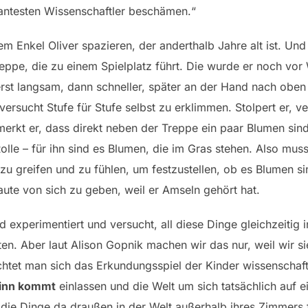
lantesten Wissenschaftler beschämen.“
m Enkel Oliver spazieren, der anderthalb Jahre alt ist. Un
Treppe, die zu einem Spielplatz führt. Die wurde er noch 
erst langsam, dann schneller, später an der Hand nach oben 
versucht Stufe für Stufe selbst zu erklimmen. Stolpert er, v
rkt er, dass direkt neben der Treppe ein paar Blumen sind
olle – für ihn sind es Blumen, die im Gras stehen. Also mus
zu greifen und zu fühlen, um festzustellen, ob es Blumen si
Laute von sich zu geben, weil er Amseln gehört hat.
 experimentiert und versucht, all diese Dinge gleichzeitig 
ten. Aber laut Alison Gopnik machen wir das nur, weil wir si
htet man sich das Erkundungsspiel der Kinder wissenschaft
Sinn kommt
einlassen und die Welt um sich tatsächlich auf 
 die Dinge da draußen in der Welt außerhalb ihres Zimmers 