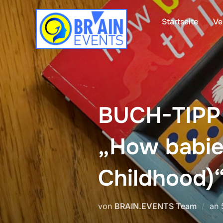
Zum
Inhalt
Startseite
Ve
springen
BUCH-TIPP |
„How babies
Childhood)
von
BRAIN.EVENTS Team
an