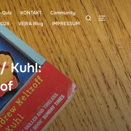
-Quiz
KONTAKT
Community
Suchen
SEITENLE
nach:
2028
VE|RA Blog
IMPRESSUM
/ Kuhl:
of