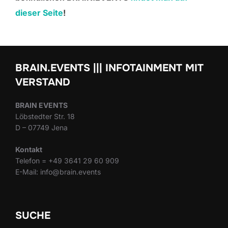
dieser Seite
!
BRAIN.EVENTS ||| INFOTAINMENT MIT
VERSTAND
BRAIN EVENTS
Löbstedter Str. 18
D – 07749 Jena
Kontakt
Telefon = +49 3641 29 60 909
E-Mail: info@brain.events
SUCHE