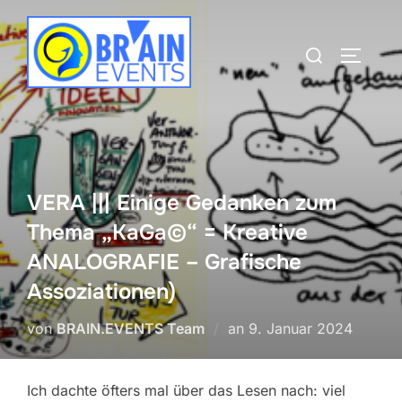
Zum
Inhalt
Suchen
SEITEN
springen
nach:
VERA ||| Einige Gedanken zum
Thema „KaGa©“ = Kreative
ANALOGRAFIE – Grafische
Assoziationen)
Veröffentlicht
von
BRAIN.EVENTS Team
an
9. Januar 2024
am
Ich dachte öfters mal über das Lesen nach: viel