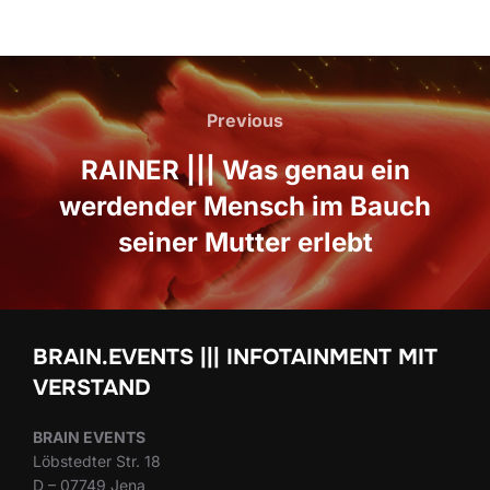
Beitrags-
Navigation
Previous
Previous
RAINER ||| Was genau ein
werdender Mensch im Bauch
seiner Mutter erlebt
BRAIN.EVENTS ||| INFOTAINMENT MIT
VERSTAND
BRAIN EVENTS
Löbstedter Str. 18
D – 07749 Jena