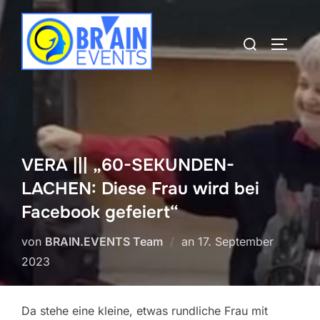
Zum
Inhalt
Suchen
SEITEN
springen
nach:
VERA ||| „60-SEKUNDEN-
LACHEN: Diese Frau wird bei
Facebook gefeiert“
Veröffentlicht
von
BRAIN.EVENTS Team
an
17. September
am
2023
Da stehe eine kleine, etwas rundliche Frau mit