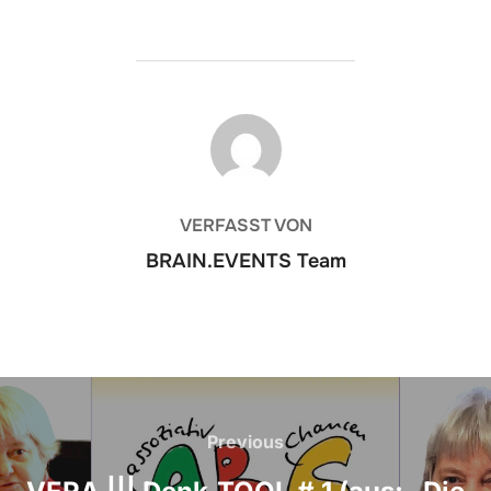
BEITRAGSAUTOR
VERFASST VON
BRAIN.EVENTS Team
Beitrags-
Navigation
Previous
Previous