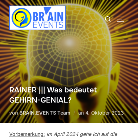
Zum
Inhalt
Suchen
SEITEN
springen
nach:
RAINER ||| Was bedeutet
GEHIRN-GENIAL?
Veröffentlicht
von
BRAIN.EVENTS Team
an
4. Oktober 2023
am
Vorbemerkung:
Im April 2024 gehe ich auf die