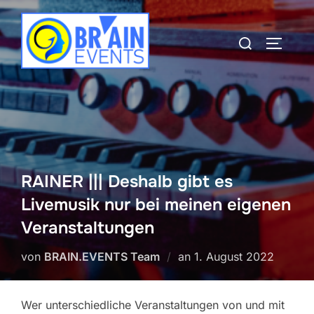
Zum
Inhalt
Suchen
SEITEN
springen
nach:
RAINER ||| Deshalb gibt es
Livemusik nur bei meinen eigenen
Veranstaltungen
Veröffentlicht
von
BRAIN.EVENTS Team
an
1. August 2022
am
Wer unterschiedliche Veranstaltungen von und mit