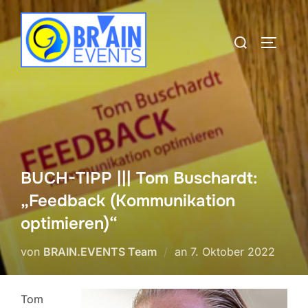
Zum
Inhalt
Suchen
SEITEN
springen
nach:
BUCH-TIPP ||| Tom Buschardt:
„Feedback (Kommunikation
optimieren)“
Veröffentlicht
von
BRAIN.EVENTS Team
an
7. Oktober 2022
am
Tom