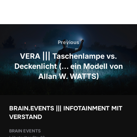
Beitrags-
Navigation
Previous
Previous
VERA ||| Taschenlampe vs.
Deckenlicht (… ein Modell von
Allan W. WATTS)
BRAIN.EVENTS ||| INFOTAINMENT MIT
VERSTAND
BRAIN EVENTS