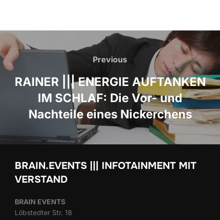
Beitrags-
Navigation
Previous
Previous
RAINER ||| ENERGIE AUFTANKEN
IM SCHLAF: Die Vor- und
Nachteile eines Nickerchens
BRAIN.EVENTS ||| INFOTAINMENT MIT
VERSTAND
BRAIN EVENTS
Löbstedter Str. 18