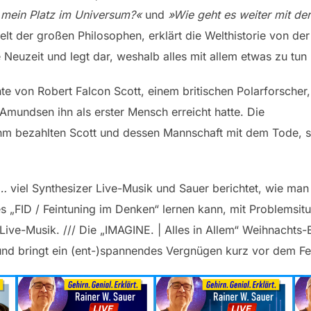
t mein Platz im Universum?«
und
»Wie geht es weiter mit de
lt der großen Philosophen, erklärt die Welthistorie von der
e Neuzeit und legt dar, weshalb alles mit allem etwas zu tun 
te von Robert Falcon Scott, einem britischen Polarforscher
undsen ihn als erster Mensch erreicht hatte. Die
m bezahlten Scott und dessen Mannschaft mit dem Tode, s
 …
viel Synthesizer Live-Musik und Sauer berichtet, wie man
 „FID / Feintuning im Denken“ lernen kann, mit Problemsit
ive-Musik. /// Die „IMAGINE. | Alles in Allem“ Weihnachts-
und bringt ein (ent-)spannendes Vergnügen kurz vor dem Fe