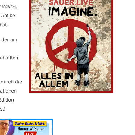
r Welt?«
.
 Antike
hat.
, der am
chafften
 durch die
uationen
Edition
st!