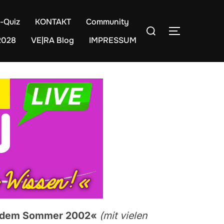
-Quiz
KONTAKT
Community
Suchen
SEITENLE
nach:
2028
VE|RA Blog
IMPRESSUM
us dem Sommer 2002
«
(mit vielen