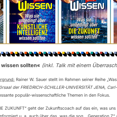
wissen sollten
«
(inkl. Talk mit einem Überrasc
ergrund:
Rainer W. Sauer stellt im Rahmen seiner Reihe „Was
örsaal der FRIEDRICH-SCHILLER-UNIVERSITÄT JENA, Carl-Ze
ressante populär-wissenschaftliche Themen in den Fokus.
DIE ZUKUNFT“ geht der Zukunftscoach auf das ein, was un
informiert u. a. auch über das, was die sog. „Generation Z“