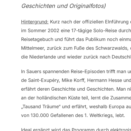
Geschichten und Originalfotos)
Hintergrund:
Kurz nach der offiziellen EInführun
im Sommer 2002 eine 17-tägige Solo-Reise durch 
Reisetagebuch und führt das Publikum noch einm
Mittelmeer, zurück zum Fuße des Schwarzwalds, da
die Niederlande und wieder zurück nach Deutschl
In Sauers spannenden Reise-Episoden trifft man 
de Saint-Exupéry, Mike Korff, Hermann Hesse un
erfährt deren Geschichte und Geschichten. Man n
an der holländischen Küste teil, lernt die Zusam
„Tausand Träume“ und erfährt, weshalb Europa a
von 130.000 Gefallenen des 1. Weltkriegs, lebt.
Ideal ergänzt wird das Programm durch elektroni