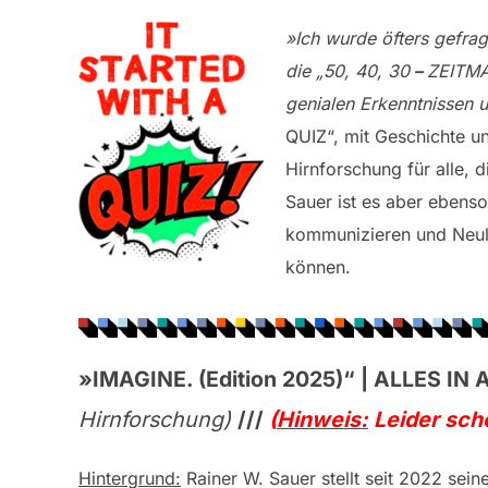
»Ich wurde öfters gefrag
die „50, 40, 30
–
ZEITMAS
genialen Erkenntnissen 
QUIZ“, mit Geschichte u
Hirnforschung für alle, d
Sauer ist es aber ebens
kommunizieren und Neul
können.
»IMAGINE. (Edition 2025)“ | ALLES IN 
Hirnforschung)
///
(
Hinweis:
Leider sch
Hintergrund:
Rainer W. Sauer stellt seit 2022 sein