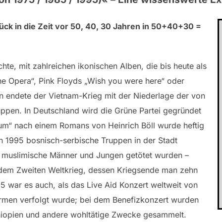
ück in die Zeit vor 50, 40, 30 Jahren in 50+40+30 =
te, mit zahlreichen ikonischen Alben, die bis heute als
the Opera“, Pink Floyds „Wish you were here“ oder
sien endete der Vietnam-Krieg mit der Niederlage der von
ppen. In Deutschland wird die Grüne Partei gegründet
lum“ nach einem Romans von Heinrich Böll wurde heftig
en 1995 bosnisch-serbische Truppen in der Stadt
0 muslimische Männer und Jungen getötet wurden –
 dem Zweiten Weltkrieg, dessen Kriegsende man zehn
 war es auch, als das Live Aid Konzert weltweit von
irmen verfolgt wurde; bei dem Benefizkonzert wurden
thiopien und andere wohltätige Zwecke gesammelt.