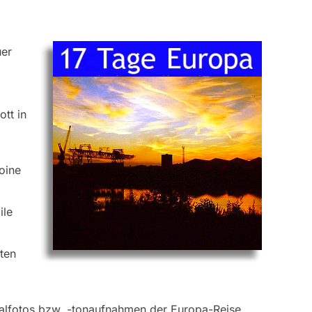
uer
tt in
oine
ile
ten
nalfotos bzw. -tonaufnahmen der Europa-Reise