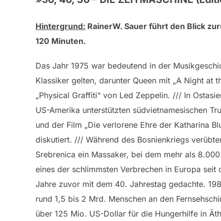
Hintergrund:
RainerW. Sauer führt den Blick zur
120 Minuten.
Das Jahr 1975 war bedeutend in der Musikgeschich
Klassiker gelten, darunter Queen mit „A Night at 
„Physical Graffiti“ von Led Zeppelin. /// In Osta
US-Amerika unterstützten südvietnamesischen Tru
und der Film „Die verlorene Ehre der Katharina B
diskutiert. /// Während des Bosnienkriegs verübt
Srebrenica ein Massaker, bei dem mehr als 8.00
eines der schlimmsten Verbrechen in Europa seit
Jahre zuvor mit dem 40. Jahrestag gedachte. 1985
rund 1,5 bis 2 Mrd. Menschen an den Fernsehsch
über 125 Mio. US-Dollar für die Hungerhilfe in Ä