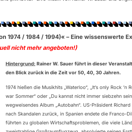
on 1974 / 1984 / 1994)
«
–
Eine wissenswerte E
uell nicht mehr angeboten!)
Hintergrund:
Rainer W. Sauer führt in dieser Veransta
den Blick zurück in die Zeit vor 50, 40, 30 Jahren.
1974 hießen die Musikhits „Waterloo“, „It’s only Rock ’n Ro
war Sommer“ oder „Du kannst nicht immer siebzehn sein“ 
wegweisendes Album „Autobahn“. US-Präsident Richard N
nach Skandalen zurück, in Spanien endete die Franco-Di
führten zu globalen Wirtschaftsproblemen, die viele Länd
zweistrahlige Großraumflugzeug, absolvierte seinen Ers