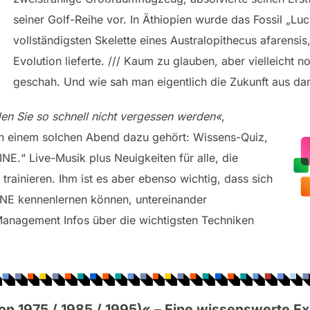
seiner Golf-Reihe vor. In Äthiopien wurde das Fossil „Lu
vollständigsten Skelette eines Australopithecus afarensi
Evolution lieferte. /// Kaum zu glauben, aber vielleich
geschah. Und wie sah man eigentlich die Zukunft aus dam
den Sie so schnell nicht vergessen werden«
,
an einem solchen Abend dazu gehört: Wissens-Quiz,
E.“ Live-Musik plus Neuigkeiten für alle, die
 trainieren. Ihm ist es aber ebenso wichtig, dass sich
NE kennenlernen können, untereinander
nagement Infos über die wichtigsten Techniken
n 1975 / 1985 / 1995)
«
–
Eine wissenswerte Ex