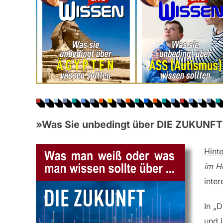
»Was Sie unbedingt über DIE ZUKUNFT 
Hint
im H
inte
In „
und 