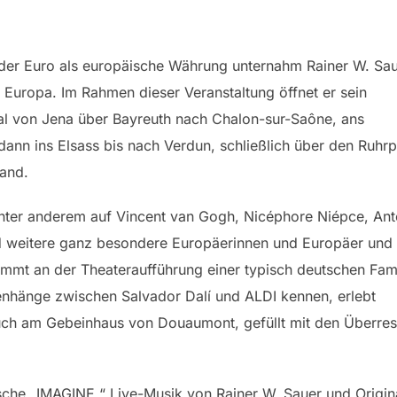
g der Euro als europäische Währung unternahm Rainer W. Sa
Europa. Im Rahmen dieser Veranstaltung öffnet er sein
al von Jena über Bayreuth nach Chalon-sur-Saône, ans
nn ins Elsass bis nach Verdun, schließlich über den Ruhrpo
and.
unter anderem auf Vincent van Gogh, Nicéphore Niépce, Ant
d weitere ganz besondere Europäerinnen und Europäer und
immt an der Theateraufführung einer typisch deutschen Fam
menhänge zwischen Salvador Dalí und ALDI kennen, erlebt
uch am Gebeinhaus von Douaumont, gefüllt mit den Überres
sche „IMAGINE.“ Live-Musik von Rainer W. Sauer und Origi