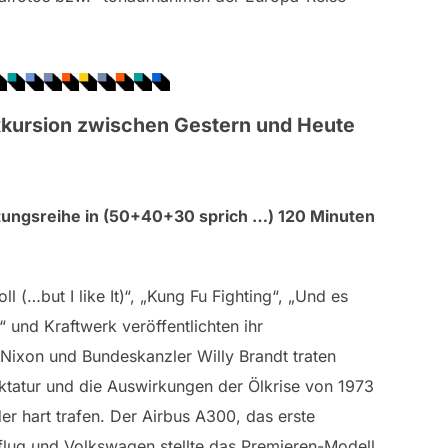
xkursion zwischen Gestern und Heute
ltungsreihe in (50+40+30 sprich …) 120 Minuten
ll (…but I like It)“, „Kung Fu Fighting“, „Und es
und Kraftwerk veröffentlichten ihr
ixon und Bundeskanzler Willy Brandt traten
ktatur und die Auswirkungen der Ölkrise von 1973
er hart trafen. Der Airbus A300, das erste
tflug und Volkswagen stellte das Premieren-Modell