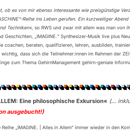
t, ob es von mir ebenso interessante wie preisgünstige Ver
CHINE“-Reihe ins Leben gerufen. Ein kurzweiliger Abend mi
und Techniken«
, so RWS und zwar mit allem was man von i
nd Geschichten, „IMAGINE.“ Synthesizer-Musik live plus Ne
ie coachen, beraten, qualifizieren, lehren, ausbilden, trainie
o wichtig, dass sich die Teilnehmer:innen im Rahmen der 
inge zum Thema GehirnManagement gehirn-geniale Informat
ALLEM: Eine philosophische
Exkursion
«
(… inklu
on ausgebucht!)
e Reihe „IMAGINE. | Alles in Allem“ immer wieder in den Kon