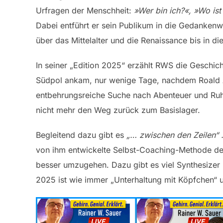
Urfragen der Menschheit:
»Wer bin ich?«, »Wo is
Dabei entführt er sein Publikum in die Gedankenwe
über das Mittelalter und die Renaissance bis in di
In seiner „Edition 2025“ erzählt RWS die Geschich
Südpol ankam, nur wenige Tage, nachdem Roald Am
entbehrungsreiche Suche nach Abenteuer und Ruh
nicht mehr den Weg zurück zum Basislager.
Begleitend dazu gibt es
„… zwischen den Zeilen“
von ihm entwickelte Selbst-Coaching-Methode des
besser umzugehen. Dazu gibt es viel Synthesizer L
2025 ist wie immer „Unterhaltung mit Köpfchen“ 