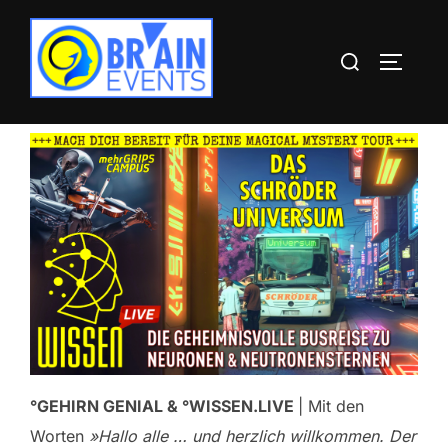
Zum
Inhalt
Suchen
SEITEN
springen
nach:
°GEHIRN GENIAL & °WISSEN.LIVE
| Mit den
Worten
»Hallo alle … und herzlich willkommen. Der