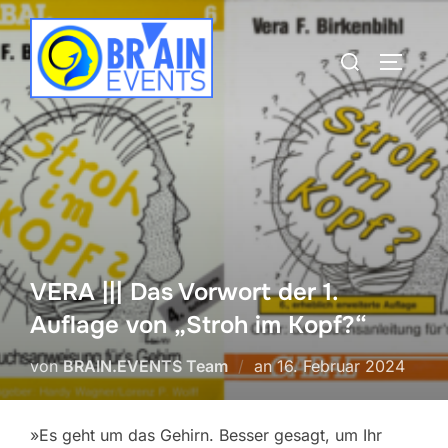
Zum
Inhalt
Suchen
SEITEN
springen
nach:
VERA ||| Das Vorwort der 1.
Auflage von „Stroh im Kopf?“
Veröffentlicht
von
BRAIN.EVENTS Team
an
16. Februar 2024
am
»Es geht um das Gehirn. Besser gesagt, um Ihr