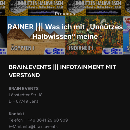
Beitrags-
Navigation
Previous
Previous
RAINER ||| Was ich mit „Unnützes
Halbwissen“ meine
BRAIN.EVENTS ||| INFOTAINMENT MIT
VERSTAND
BRAIN EVENTS
Löbstedter Str. 18
D – 07749 Jena
Kontakt
Telefon = +49 3641 29 60 909
E-Mail: info@brain.events