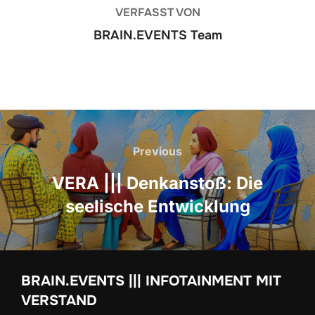
VERFASST VON
BRAIN.EVENTS Team
Beitrags-
Navigation
Previous
Previous
VERA ||| Denkanstoß: Die
seelische Entwicklung
BRAIN.EVENTS ||| INFOTAINMENT MIT
VERSTAND