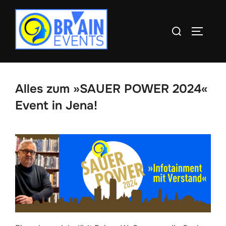
Zum
Inhalt
Suchen
SEITEN
springen
nach:
Alles zum »SAUER POWER 2024«
Event in Jena!